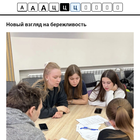
A
A
Новости ИСТОКА
A
Ц
Ц
Ц
Новый взгляд на бережливость