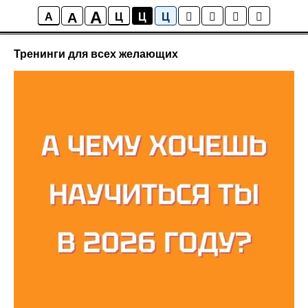
A
A
Новости ИСТОКА
A
Ц
Ц
Ц
Тренинги для всех желающих