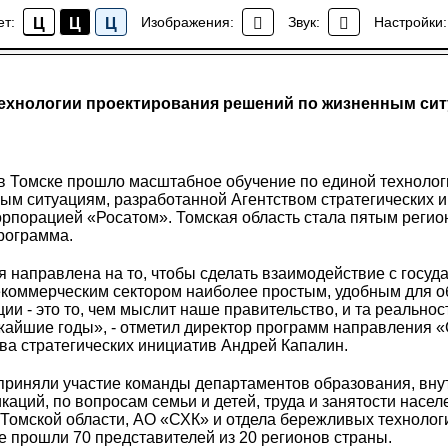
ет:
Изображения:
Звук:
Настройки:
Ц
Ц
Ц
Новости ИСТОКА
технологии проектирования решений по жизненным си
 в Томске прошло масштабное обучение по единой техноло
ым ситуациям, разработанной Агентством стратегических 
орпорацией «Росатом». Томская область стала пятым регио
рограмма.
 направлена на то, чтобы сделать взаимодействие с госуд
коммерческим сектором наиболее простым, удобным для о
ии - это то, чем мыслит наше правительство, и та реальнос
жайшие годы», - отметил директор программ направления
ва стратегических инициатив Андрей Капалин.
приняли участие команды департаментов образования, вну
аций, по вопросам семьи и детей, труда и занятости населе
Томской области, АО «СХК» и отдела бережливых технолог
е прошли 70 представителей из 20 регионов страны.