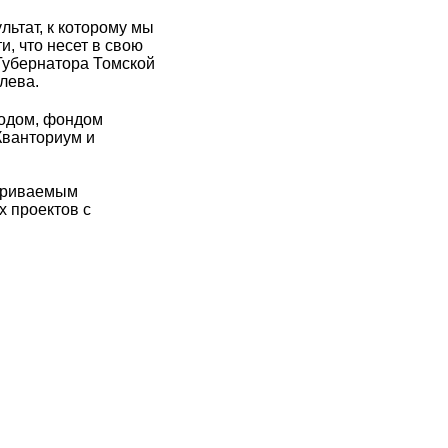
льтат, к которому мы
, что несет в свою
Губернатора Томской
лева.
родом, фондом
Кванториум и
атриваемым
 проектов с