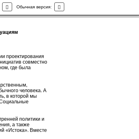
Обычная версия:
туациям
гии проектирования
инициатив совместно
ном, где была
арственным,
бычного человека. А
ть, в которой мы
 «Социальные
тренней политики и
ния, а также
ий «Истока». Вместе