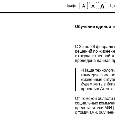
A
A
Шрифт:
Цв
A
Обучение единой 
С 25 по 28 февраля
решений по жизненн
с государственной к
проведена данная п
«Наша технология
коммерческим, не
жизненные ситуац
будем жить в бли
проекты» Агентст
От Томской области 
социальных коммуник
представители МФЦ 
с томичами, обучени