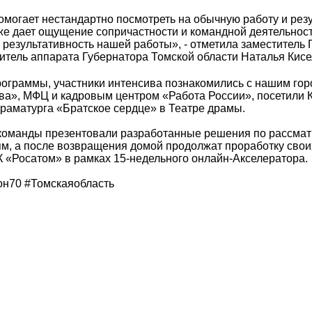
могает нестандартно посмотреть на обычную работу и резу
же дает ощущение сопричастности и командной деятельности
результативность нашей работы», - отметила заместитель 
дитель аппарата Губернатора Томской области Наталья Кисе
ограммы, участники интенсива познакомились с нашим го
ва», МФЦ и кадровым центром «Работа России», посетили 
драматурга «Братское сердце» в Театре драмы.
команды презентовали разработанные решения по рассм
м, а после возвращения домой продолжат проработку своих
 «Росатом» в рамках 15-недельного онлайн-Акселератора.
н70 #Томскаяобласть