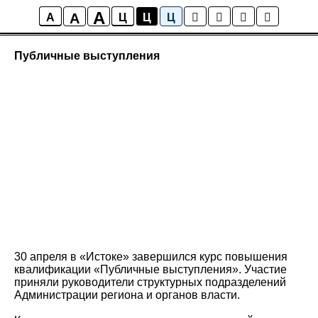
A
A
Новости ИСТОКА
A
Ц
Ц
Ц
Публичные выступления
30 апреля в «Истоке» завершился курс повышения
квалификации «Публичные выступления». Участие
приняли руководители структурных подразделений
Администрации региона и органов власти.