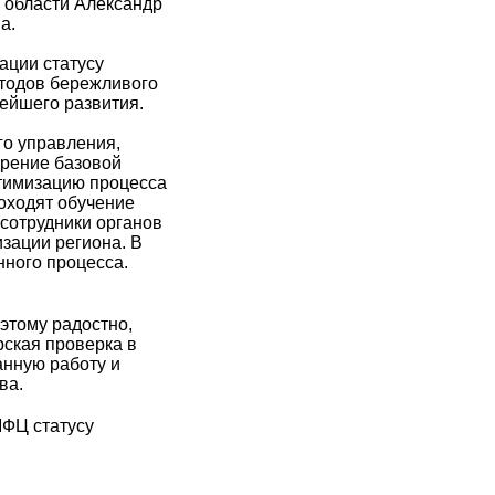
 области Александр
а.
ации статусу
етодов бережливого
ейшего развития.
го управления,
дрение базовой
птимизацию процесса
роходят обучение
 сотрудники органов
изации региона. В
нного процесса.
оэтому радостно,
рская проверка в
анную работу и
ва.
МФЦ статусу