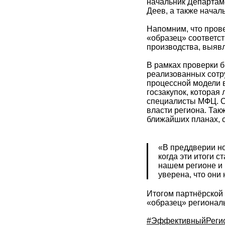
начальник Департам
Деев, а также начал
Напомним, что прове
«образец» соответс
производства, выяв
В рамках проверки 
реализованных сотр
процессной модели 
госзакупок, которая
специалисты МФЦ. С 
власти региона. Так
ближайших планах, с
«В преддверии но
когда эти итоги 
нашем регионе и
уверена, что они 
Итогом партнёрской
«образец» региональ
#ЭффективныйРеги