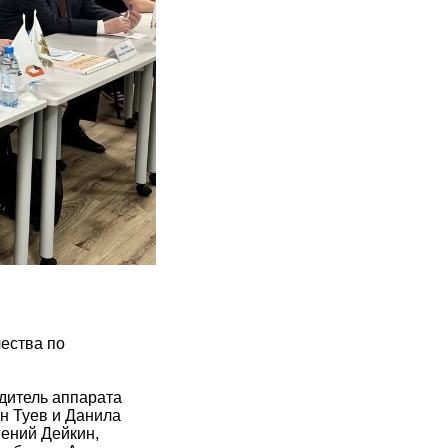
ества по
одитель аппарата
н Туев и Данила
ений Дейкин,