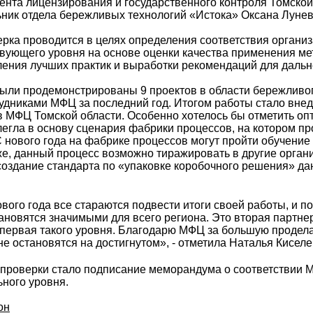
ента лицензирования и государственного контроля Томской
ьник отдела бережливых технологий «Истока» Оксана Лунев
рка проводится в целях определения соответствия организ
твующего уровня на основе оценки качества применения м
ления лучших практик и выработки рекомендаций для дальн
были продемонстрированы 9 проектов в области бережливо
удниками МФЦ за последний год. Итогом работы стало вне
в МФЦ Томской области. Особенно хотелось бы отметить о
 легла в основу сценария фабрики процессов, на котором п
нового года на фабрике процессов могут пройти обучение
же, данный процесс возможно тиражировать в другие орган
оздание стандарта по «упаковке коробочного решения» да
вого года все стараются подвести итоги своей работы, и п
становятся значимыми для всего региона. Это вторая партне
 первая такого уровня. Благодарю МФЦ за большую продел
не остановятся на достигнутом», - отметила Наталья Киселе
 проверки стало подписание меморандума о соответствии 
ного уровня.
он