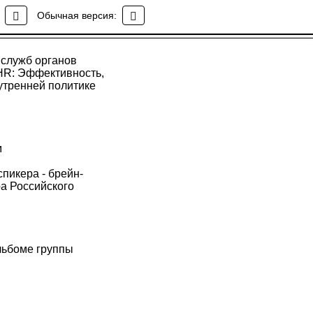
Обычная версия:
 служб органов
 HR: Эффективность,
нутренней политике
м
пикера - брейн-
а Российского
льбоме группы