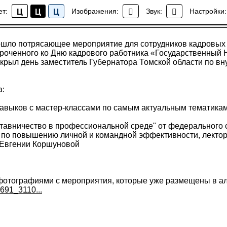
ет:
Изображения:
Звук:
Настройки:
Ц
Ц
Ц
Новости ИСТОКА
рошло потрясающее мероприятие для сотрудников кадровых
уроченного ко Дню кадрового работника «Государственный
ткрыл день заместитель Губернатора Томской области по в
а:
навыков с мастер-классами по самым актуальным тематика
тавничество в профессиональной среде" от федерального с
а по повышению личной и командной эффективности, лектор
 Евгении Коршуновой
 фотографиями с мероприятия, которые уже размещены в а
691_3110...