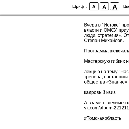
День кадровика
A
A
Шрифт:
Цв
A
Вчера в "Истоке" п
власти и ОМСУ, при
люди, стратегия». О
Степан Михайлов.
Программа включал
Мастерскую гибких 
лекцию на тему "Нас
тренера, наставник
общества «Знание»
кадровый квиз
А взамен - делимся
vk.com/album-221211
#Томскаяобласть