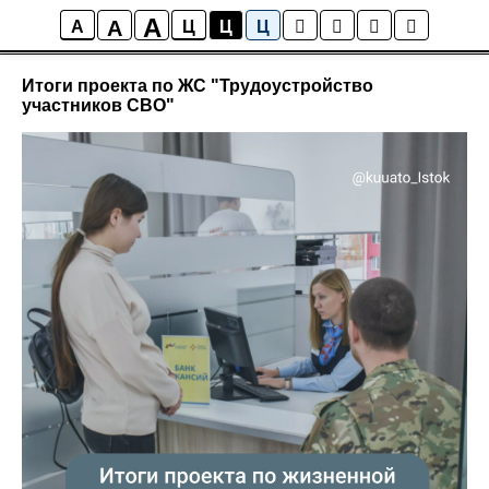
A
A
Новости ИСТОКА
A
Ц
Ц
Ц
Итоги проекта по ЖС "Трудоустройство
участников СВО"